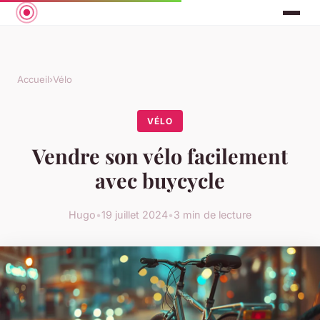
Accueil
›
Vélo
VÉLO
Vendre son vélo facilement
avec buycycle
Hugo
•
19 juillet 2024
•
3 min de lecture